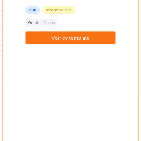
n8n
Intermédiaire
Gmail
Notion
Voir ce template