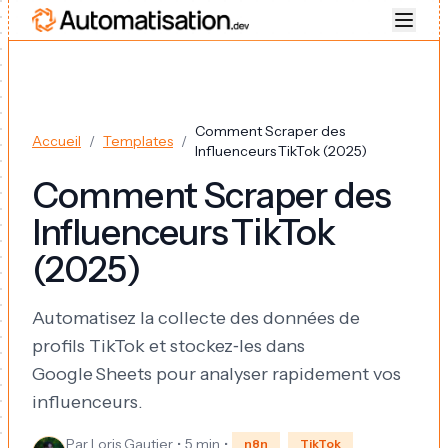
Comment Scraper des
Accueil
/
Templates
/
Influenceurs TikTok (2025)
Comment Scraper des
Influenceurs TikTok
(2025)
Automatisez la collecte des données de
profils TikTok et stockez‑les dans
Google Sheets pour analyser rapidement vos
influenceurs.
Par
Loris Gautier
•
5 min
•
n8n
TikTok