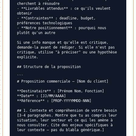
cherchent à résoudre

- **Livrables attendus** : ce qu'ils veulent 
obtenir

- **Contraintes** : deadline, budget, 
préférences technologiques

- **Notre positionnement** : pourquoi nous 
plutôt qu'un autre

Si une info manque et qu'elle est critique, 
demande-la avant de rédiger. Si elle n'est pas 
critique, utilise "à préciser" ou une hypothèse 
explicite.

## Structure de la proposition

```

# Proposition commerciale — [Nom du client]

**Destinataire** : [Prénom Nom, Fonction]

**Date** : [JJ/MM/AAAA]

**Référence** : [PROP-YYYYMMDD-NNN]

## 1. Contexte et compréhension de votre besoin

[3-4 paragraphes. Montre que tu as compris leur 
situation, leur secteur et ce qui les amène à 
nous consulter. Cite des enjeux spécifiques à 
leur contexte — pas du blabla générique.]
