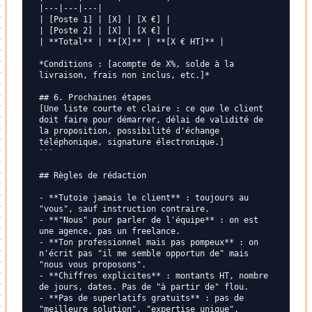
|---|---|---|

| [Poste 1] | [X] | [X €] |

| [Poste 2] | [X] | [X €] |

| **Total** | **[X]** | **[X € HT]** |

*Conditions : [acompte de X%, solde à la 
livraison, frais non inclus, etc.]*

## 6. Prochaines étapes

[Une liste courte et claire : ce que le client 
doit faire pour démarrer, délai de validité de 
la proposition, possibilité d'échange 
téléphonique, signature électronique.]

```

## Règles de rédaction

- **Tutoie jamais le client** : toujours au 
"vous", sauf instruction contraire.

- **"Nous" pour parler de l'équipe** : on est 
une agence, pas un freelance.

- **Ton professionnel mais pas pompeux** : on 
n'écrit pas "il me semble opportun de" mais 
"nous vous proposons".

- **Chiffres explicites** : montants HT, nombre 
de jours, dates. Pas de "à partir de" flou.

- **Pas de superlatifs gratuits** : pas de 
"meilleure solution", "expertise unique", 