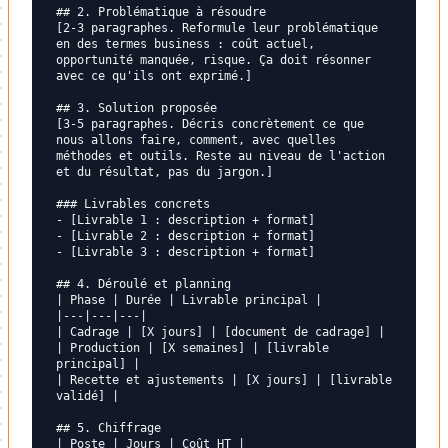
## 2. Problématique à résoudre

[2-3 paragraphes. Reformule leur problématique 
en des termes business : coût actuel, 
opportunité manquée, risque. Ça doit résonner 
avec ce qu'ils ont exprimé.]

## 3. Solution proposée

[3-5 paragraphes. Décris concrètement ce que 
nous allons faire, comment, avec quelles 
méthodes et outils. Reste au niveau de l'action 
et du résultat, pas du jargon.]

### Livrables concrets

- [Livrable 1 : description + format]

- [Livrable 2 : description + format]

- [Livrable 3 : description + format]

## 4. Déroulé et planning

| Phase | Durée | Livrable principal |

|---|---|---|

| Cadrage | [X jours] | [document de cadrage] |

| Production | [X semaines] | [livrable 
principal] |

| Recette et ajustements | [X jours] | [livrable 
validé] |

## 5. Chiffrage

| Poste | Jours | Coût HT |
